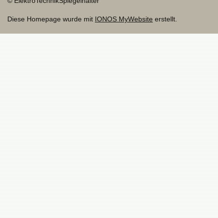
© ElektroTechnikSpiegelhalter
Diese Homepage wurde mit
IONOS MyWebsite
erstellt.