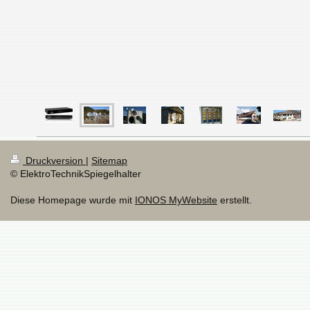
Druckversion
|
Sitemap
© ElektroTechnikSpiegelhalter
Diese Homepage wurde mit
IONOS MyWebsite
erstellt.